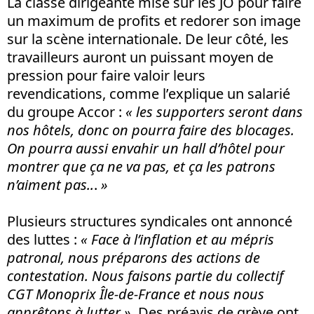
La classe dirigeante mise sur les JO pour faire
un maximum de profits et redorer son image
sur la scène internationale. De leur côté, les
travailleurs auront un puissant moyen de
pression pour faire valoir leurs
revendications, comme l’explique un salarié
du groupe Accor :
«
les supporters seront dans
nos hôtels, donc on pourra faire des blocages.
On pourra aussi envahir un hall d’hôtel pour
montrer que ça ne va pas, et ça les patrons
n’aiment pas..
.
»
Plusieurs structures syndicales ont annoncé
des luttes :
«
Face à l’inflation et au mépris
patronal, nous préparons des actions de
contestation. Nous faisons partie du collectif
CGT Monoprix Île-de-France et nous nous
apprêtons à lutter »
. Des préavis de grève ont