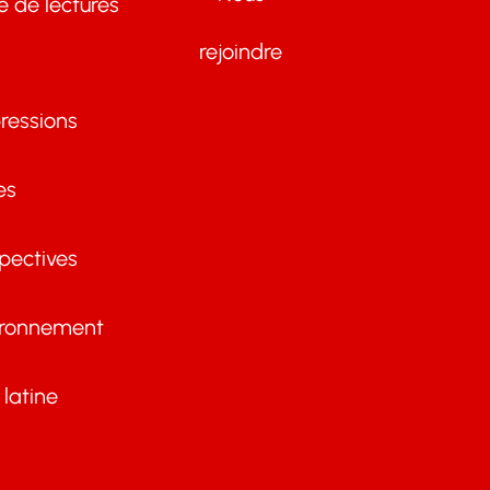
te de lectures
rejoindre
ressions
es
pectives
ironnement
latine