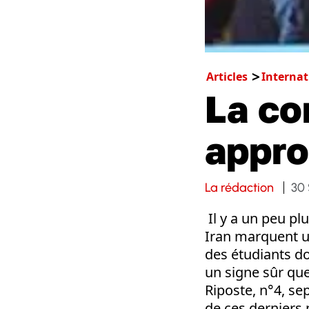
Articles
Internat
La co
appro
La rédaction
30
Il y a un peu pl
Iran marquent u
des étudiants do
un signe sûr que
Riposte, n°4, se
de ces derniers 