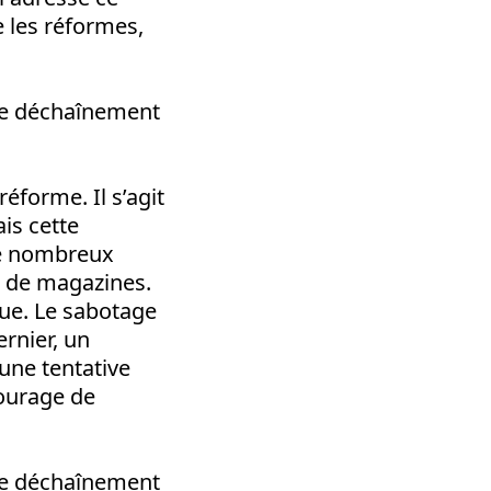
e les réformes,
 le déchaînement
réforme. Il s’agit
ais cette
 de nombreux
t de magazines.
nue. Le sabotage
rnier, un
’une tentative
tourage de
 le déchaînement