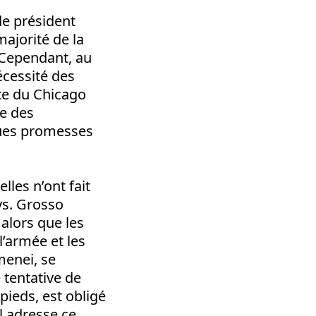
de président
majorité de la
. Cependant, au
écessité des
te du Chicago
me des
lques promesses
lles n’ont fait
ys. Grosso
 alors que les
l’armée et les
menei, se
 tentative de
pieds, est obligé
l adresse ce