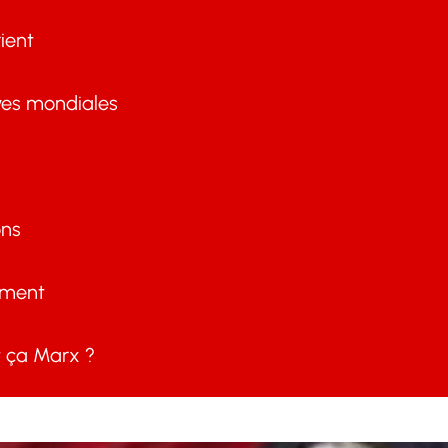
ient
ves mondiales
ons
ement
ça Marx ?