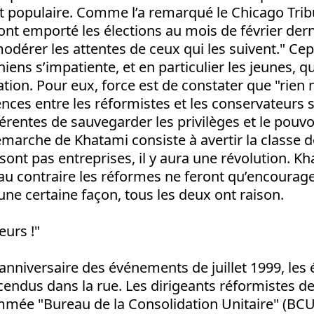
populaire. Comme l’a remarqué le Chicago Tribu
ont emporté les élections au mois de février dern
odérer les attentes de ceux qui les suivent." Cep
iens s’impatiente, et en particulier les jeunes, q
tion. Pour eux, force est de constater que "rien 
ences entre les réformistes et les conservateurs 
érentes de sauvegarder les privilèges et le pouvoi
émarche de Khatami consiste à avertir la classe 
sont pas entreprises, il y aura une révolution. K
u’au contraire les réformes ne feront qu’encoura
’une certaine façon, tous les deux ont raison.
eurs !"
l’anniversaire des événements de juillet 1999, les
ndus dans la rue. Les dirigeants réformistes de 
mée "Bureau de la Consolidation Unitaire" (BCU)