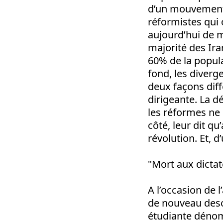
d’un mouvement 
réformistes qui 
aujourd’hui de m
majorité des Iran
60% de la popula
fond, les diverg
deux façons diff
dirigeante. La d
les réformes ne 
côté, leur dit q
révolution. Et, d
"Mort aux dictat
A l’occasion de 
de nouveau desce
étudiante dénom