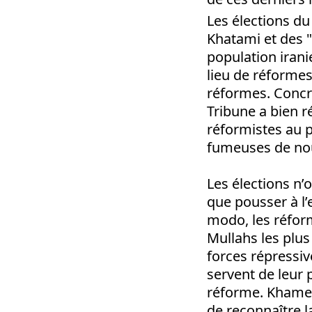
Les élections du
Khatami et des "
population irani
lieu de réformes
réformes. Concr
Tribune a bien 
réformistes au p
fumeuses de nouv
Les élections n’o
que pousser à l’
modo, les réformi
Mullahs les plus 
forces répressiv
servent de leur 
réforme. Khamene
de reconnaître l