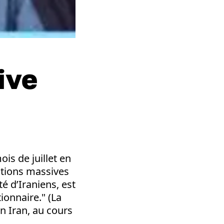
ive
is de juillet en
ations massives
é d’Iraniens, est
ionnaire." (La
en Iran, au cours