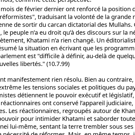
 mois de février dernier ont renforcé la position 
réformistes", traduisant la volonté de la grande 
enne de sortir du carcan dictatorial des Mullahs
, le peuple n’a eu droit qu’à des discours sur la n
ètement, Khatami n’a rien changé. Un éditorialis
résumé la situation en écrivant que les program
arlement est "difficile à définir, au-delà de que
elles libertés." (10.7.99)
nt manifestement rien résolu. Bien au contraire, e
extrême les tensions sociales et politiques du pa
stes détiennent le pouvoir exécutif et législatif,
réactionnaires ont conservé l’appareil judiciaire, 
es. Les réactionnaires, regroupés autour de Kha
pouvoir pour intimider Khatami et saborder toute
i lui-même, sentant la terre trembler sous ses 
a nécessité de réformes. Mais, en même temps, i