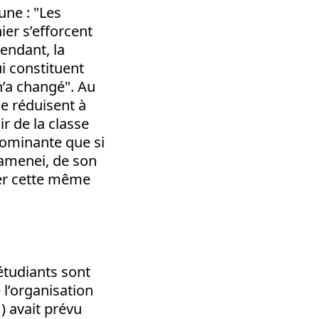
ne : "Les
ier s’efforcent
endant, la
ui constituent
n’a changé". Au
se réduisent à
r de la classe
dominante que si
hamenei, de son
ger cette même
 étudiants sont
l’organisation
 avait prévu