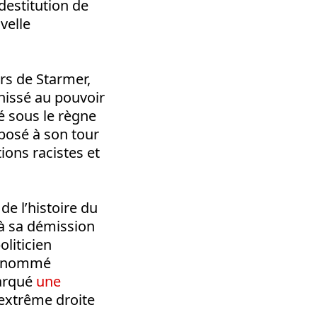
destitution de
velle
ers de Starmer,
 hissé au pouvoir
 sous le règne
mposé à son tour
ions racistes et
de l’histoire du
à sa démission
oliticien
nt nommé
marqué
une
d’extrême droite