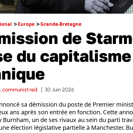
ional
Europe
Grande-Bretagne
mission de Starm
ise du capitalisme
nnique
l, communist.red
30 Juin 2026
annoncé sa démission du poste de Premier minis
ux ans après son entrée en fonction. Cette annon
y Burnham, un de ses rivaux au sein du parti travai
 une élection législative partielle à Manchester. 