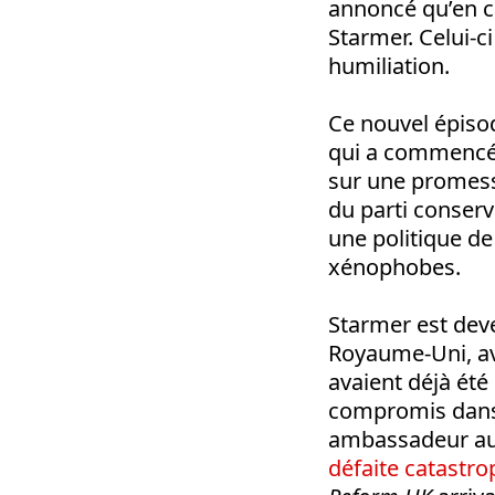
annoncé qu’en ca
Starmer. Celui-c
humiliation.
Ce nouvel épisod
qui a commencé d
sur une promess
du parti conserv
une politique de
xénophobes.
Starmer est deve
Royaume-Uni, av
avaient déjà été
compromis dans 
ambassadeur aux
défaite catastrop