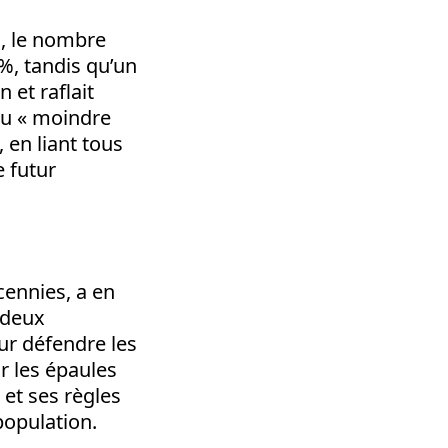
am, le nombre
%, tandis qu’un
n et raflait
 du « moindre
 en liant tous
e futur
cennies, a en
e deux
our défendre les
ur les épaules
 et ses règles
population.