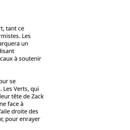
t, tant ce
mistes. Les
marquera un
disant
caux à soutenir
our se
. Les Verts, qui
 leur tête de Zack
ne face à
aile droite des
r, pour enrayer