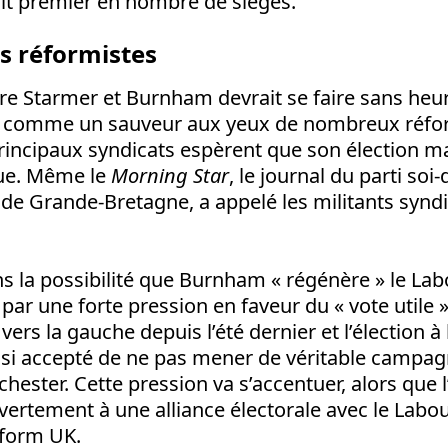
ait premier en nombre de sièges.
s réformistes
tre Starmer et Burnham devrait se faire sans heur
t comme un sauveur aux yeux de nombreux réfor
principaux syndicats espèrent que son élection 
que. Même le
Morning Star
, le journal du parti soi-
de Grande-Bretagne, a appelé les militants syndi
ns la possibilité que Burnham « régénère » le Lab
par une forte pression en faveur du « vote utile »
vers la gauche depuis l’été dernier et l’élection à
insi accepté de ne pas mener de véritable campag
ster. Cette pression va s’accentuer, alors que l’
vertement à une alliance électorale avec le Labou
eform UK.