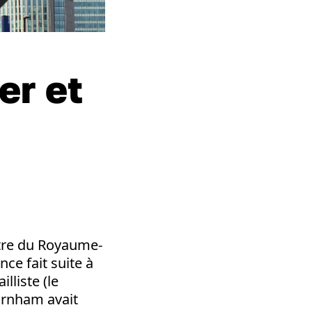
er et
tre du Royaume-
ce fait suite à
lliste (le
Burnham avait