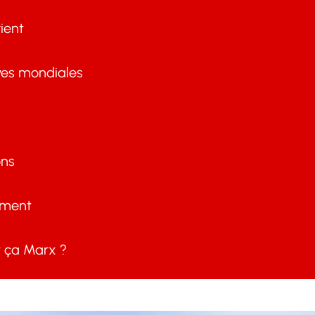
ient
ves mondiales
ons
ement
ça Marx ?