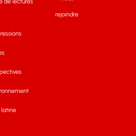
te de lectures
rejoindre
ressions
es
pectives
ironnement
latine