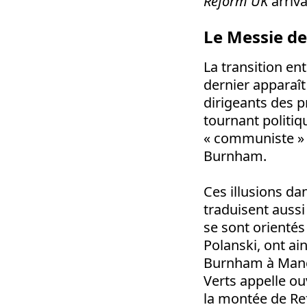
Reform UK
arriv
Le Messie de
La transition en
dernier apparaî
dirigeants des 
tournant politi
« communiste » 
Burnham.
Ces illusions da
traduisent aussi 
se sont orientés 
Polanski, ont a
Burnham à Manche
Verts appelle ou
la montée de R