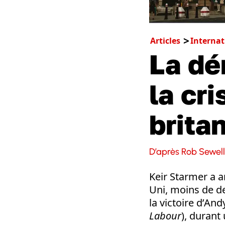
Articles
Internat
La dé
la cr
brita
D’après Rob Sewel
Keir Starmer a 
Uni, moins de de
la victoire d’And
Labour
), durant