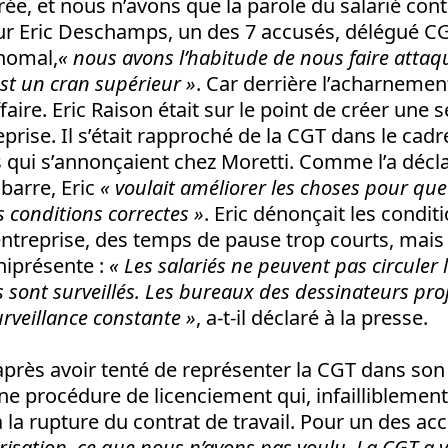
rée, et nous n’avons que la parole du salarié cont
ur Eric Deschamps, un des 7 accusés, délégué CG
’homal,
« nous avons l’habitude de nous faire attaque
est un cran supérieur »
. Car derrière l’acharnement
faire. Eric Raison était sur le point de créer une 
eprise. Il s’était rapproché de la CGT dans le cadr
 qui s’annonçaient chez Moretti. Comme l’a décla
barre, Eric
« voulait améliorer les choses pour qu
s conditions correctes »
. Eric dénonçait les conditi
entreprise, des temps de pause trop courts, mais
niprésente :
« Les salariés ne peuvent pas circuler
ils sont surveillés. Les bureaux des dessinateurs pro
urveillance constante »
, a-t-il déclaré à la presse.
près avoir tenté de représenter la CGT dans son e
ne procédure de licenciement qui, infailliblement,
à la rupture du contrat de travail. Pour un des ac
arisation, ce que nous n’avons pas voulu. La CGT a