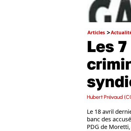
Articles
Actualit
Les 7
crimi
syndi
Hubert Prévaud (C
Le 18 avril derni
banc des accusés
PDG de Moretti, 