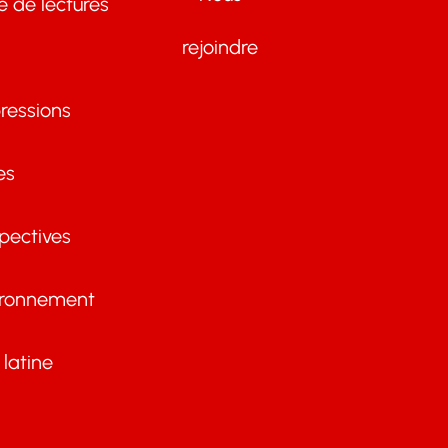
te de lectures
rejoindre
ressions
es
pectives
ironnement
latine