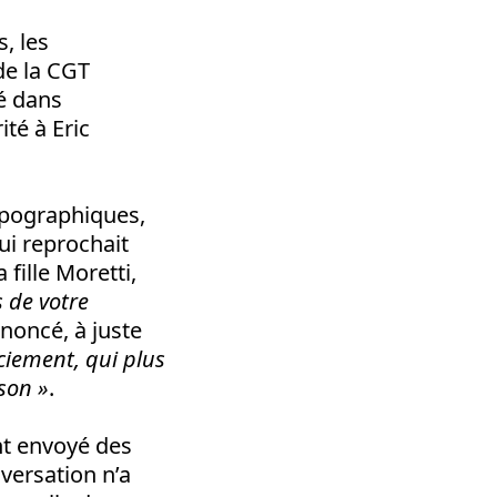
, les
de la CGT
é dans
ité à Eric
opographiques,
ui reprochait
 fille Moretti,
s de votre
énoncé, à juste
ciement, qui plus
ison »
.
nt envoyé des
versation n’a