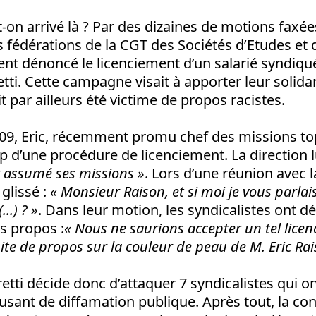
n arrivé là ? Par des dizaines de motions faxées
s fédérations de la CGT des Sociétés d’Etudes et 
ent dénoncé le licenciement d’un salarié syndiqu
tti. Cette campagne visait à apporter leur solidar
t par ailleurs été victime de propos racistes.
9, Eric, récemment promu chef des missions t
up d’une procédure de licenciement. La direction l
r assumé ses missions »
. Lors d’une réunion avec la
 glissé :
« Monsieur Raison, et si moi je vous parlai
..) ? »
. Dans leur motion, les syndicalistes ont d
rs propos :
« Nous ne saurions accepter un tel licen
uite de propos sur la couleur de peau de M. Eric Ra
tti décide donc d’attaquer 7 syndicalistes qui o
usant de diffamation publique. Après tout, la con