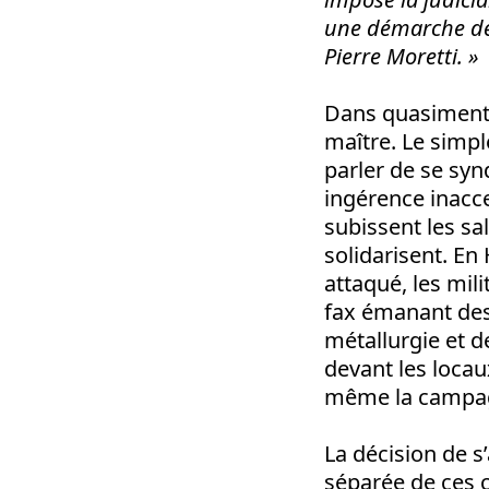
une démarche de 
Pierre Moretti. »
Dans quasiment t
maître. Le simpl
parler de se sy
ingérence inacce
subissent les sa
solidarisent. En
attaqué, les mil
fax émanant des 
métallurgie et d
devant les locau
même la campagn
La décision de s
séparée de ces c