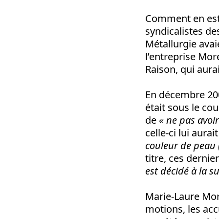
Comment en est-o
syndicalistes de
Métallurgie avai
l’entreprise More
Raison, qui aurai
En décembre 200
était sous le co
de
« ne pas avoi
celle-ci lui aurait
couleur de peau (.
titre, ces dernie
est décidé à la s
Marie-Laure More
motions, les acc