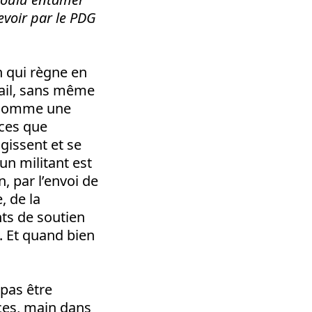
evoir par le PDG
n qui règne en
vail, sans même
n comme une
ices que
agissent et se
un militant est
, par l’envoi de
, de la
nts de soutien
. Et quand bien
 pas être
ces, main dans