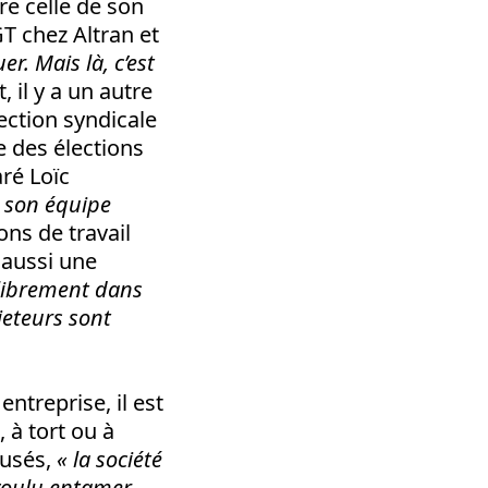
re celle de son
T chez Altran et
r. Mais là, c’est
, il y a un autre
section syndicale
e des élections
ré Loïc
e son équipe
ons de travail
 aussi une
 librement dans
jeteurs sont
ntreprise, il est
 à tort ou à
cusés,
« la société
 voulu entamer