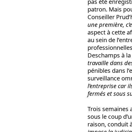
pas été enregist
patron. Mais po
Conseiller Prud
une première, c’
aspect à cette af
au sein de l’entr
professionnelles
Deschamps à la 
travaille dans de
pénibles dans l’
surveillance om
l’entreprise car 
fermés et sous s
Trois semaines a
sous le coup d’u
raison, conduit 
impose la judici