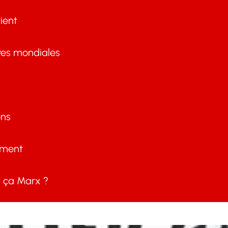
ient
ves mondiales
ons
ement
ça Marx ?