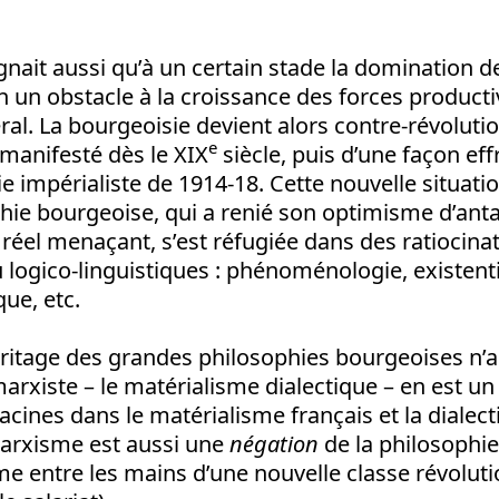
nait aussi qu’à un certain stade la domination d
 un obstacle à la croissance des forces producti
al. La bourgeoisie devient alors contre-révolutio
e
 manifesté dès le XIX
siècle, puis d’une façon eff
 impérialiste de 1914-18. Cette nouvelle situation
hie bourgeoise, qui a renié son optimisme d’anta
réel menaçant, s’est réfugiée dans des ratiocina
u logico-linguistiques : phénoménologie, existent
que, etc.
éritage des grandes philosophies bourgeoises n’a
arxiste – le matérialisme dialectique – en est u
racines dans le matérialisme français et la dialec
arxisme est aussi une
négation
de la philosophie
arme entre les mains d’une nouvelle classe révolut