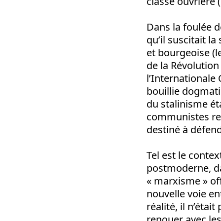
classe ouvrière (l
Dans la foulée d
qu’il suscitait 
et bourgeoise (l
de la Révolution
l’Internationale
bouillie dogmat
du stalinisme éta
communistes res
destiné à défend
Tel est le conte
postmoderne, da
« marxisme » off
nouvelle voie en
réalité, il n’éta
renouer avec le