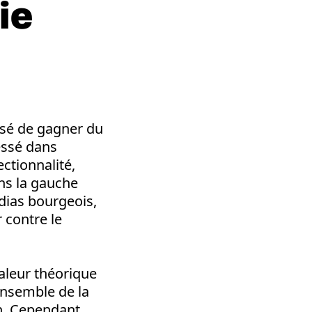
ie
ssé de gagner du
essé dans
ectionnalité,
ans la gauche
dias bourgeois,
r contre le
valeur théorique
’ensemble de la
n. Cependant,