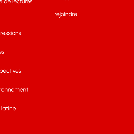
te de lectures
rejoindre
ressions
es
pectives
ironnement
latine