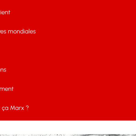
ient
ves mondiales
ons
ement
ça Marx ?