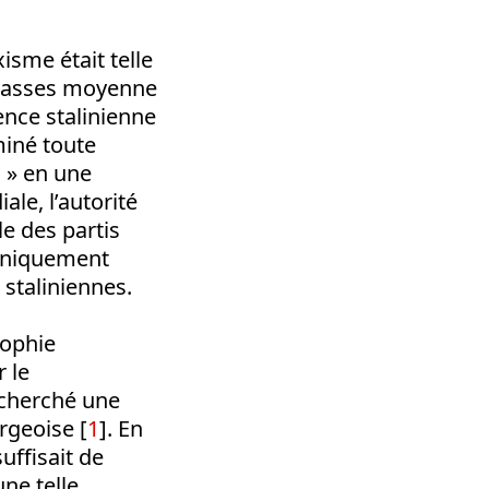
isme était telle
 classes moyenne
ence stalinienne
miné toute
 » en une
le, l’autorité
le des partis
 uniquement
 staliniennes.
sophie
 le
a cherché une
rgeoise [
1
]. En
suffisait de
ne telle