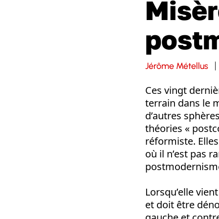
Misèr
post
Jérôme Métellus
Ces vingt derni
terrain dans le
d’autres sphères
théories « postc
réformiste. Ell
où il n’est pas r
postmodernism
Lorsqu’elle vient
et doit être dén
gauche et contr