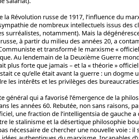
e salariat).
e la Révolution russe de 1917, l’influence du marx
la sympathie de nombreux intellectuels issus des
es surréalistes, notamment). Mais la dégénéresc
 russe, à partir du milieu des années 20, a conta
 Communiste et transformé le marxisme « officiel
ique. Au lendemain de la Deuxième Guerre mondia
it plus forte que jamais – et la « théorie » officiel
tait ce qu’elle était avant la guerre : un dogme
re les intérêts et les privilèges des bureaucraties
xte général qui a favorisé l’émergence de la philo
ns les années 60. Rebutée, non sans raisons, par
iciel, une fraction de l’intelligentsia de gauche 
tre le stalinisme et la désertique philosophie bou
it pas nécessaire de chercher une nouvelle voie : il 
s idées authentiques du marxisme. Incapables d’u