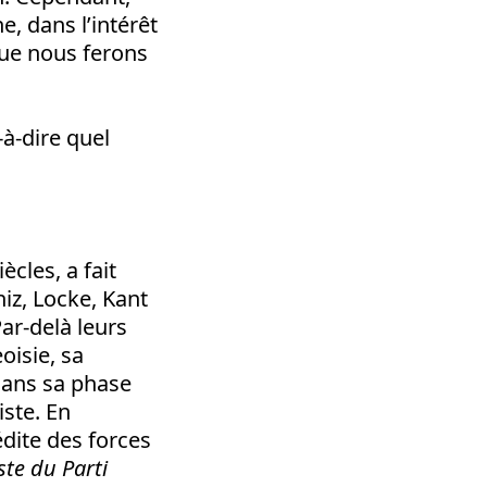
e, dans l’intérêt
que nous ferons
à-dire quel
iècles, a fait
iz, Locke, Kant
Par-delà leurs
oisie, sa
 dans sa phase
ste. En
édite des forces
te du Parti