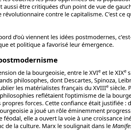
t aussi être critiquées d’un point de vue de gauch
 révolutionnaire contre le capitalisme. C’est ce 
ord d’où viennent les idées postmodernes, c’est-
que et politique a favorisé leur émergence.
u postmodernisme
e
e
cension de la bourgeoisie, entre le XVI
et le XIX
s
rands philosophes, dont Descartes, Spinoza, Leibn
e
blier les matérialistes français du XVIII
siècle. 
 philosophies reflétaient l’optimisme de la bourge
 propres forces. Cette confiance était justifiée :
bourgeoisie a joué un rôle éminemment progressi
e féodal, elle a ouvert la voie à une croissance in
c de la culture. Marx le soulignait dans le
Manifes