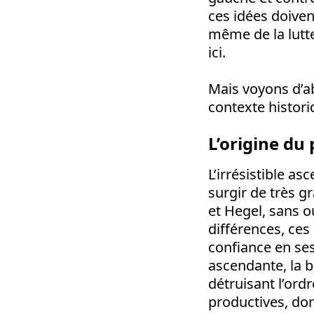
ces idées doiven
même de la lutte
ici.
Mais voyons d’ab
contexte histori
L’origine d
L’irrésistible as
surgir de très g
et Hegel, sans ou
différences, ces
confiance en ses
ascendante, la 
détruisant l’ordr
productives, don