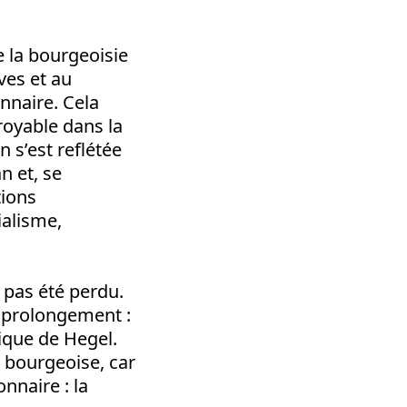
e la bourgeoisie
ves et au
nnaire. Cela
royable dans la
 s’est reflétée
n et, se
tions
ialisme,
 pas été perdu.
n prolongement :
tique de Hegel.
 bourgeoise, car
ionnaire
: la