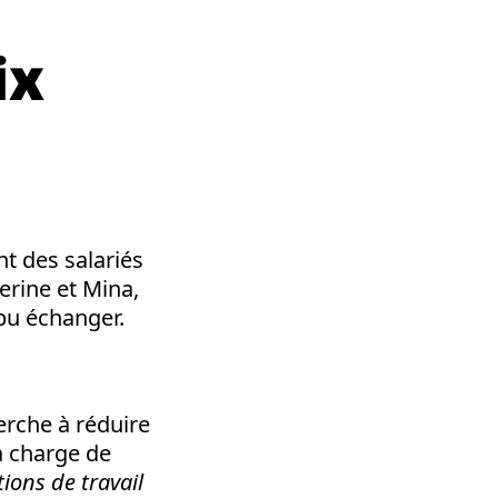
ix
t des salariés
rine et Mina,
pu échanger.
erche à réduire
la charge de
ions de travail