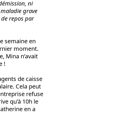
démission, ni
 maladie grave
r de repos par
 de semaine en
ernier moment.
, Mina n’avait
 !
’agents de caisse
aire. Cela peut
ntreprise refuse
ive qu’à 10h le
Catherine en a