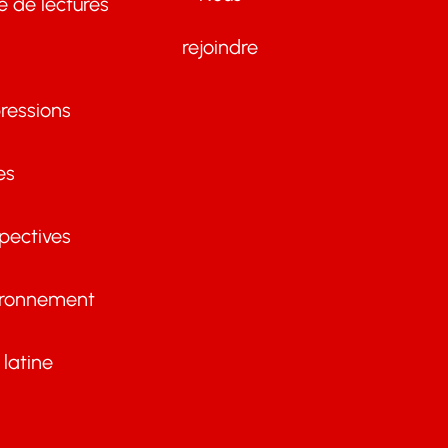
te de lectures
rejoindre
ressions
es
pectives
ironnement
latine