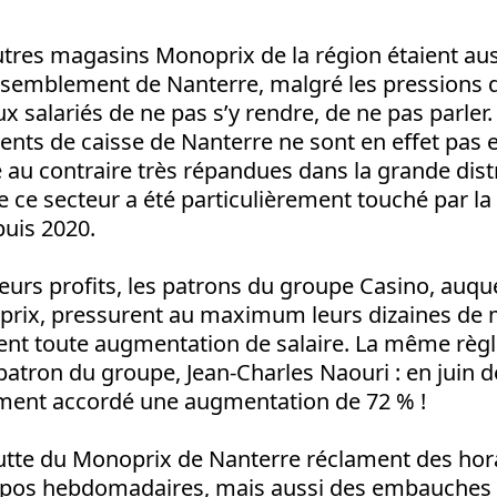
utres magasins Monoprix de la région étaient au
ssemblement de Nanterre, malgré les pressions d
x salariés de ne pas s’y rendre, de ne pas parler.
gents de caisse de Nanterre ne sont en effet pas 
au contraire très répandues dans la grande distr
e ce secteur a été particulièrement touché par la 
uis 2020.
eurs profits, les patrons du groupe Casino, auqu
prix, pressurent au maximum leurs dizaines de m
sent toute augmentation de salaire. La même règl
patron du groupe, Jean-Charles Naouri : en juin der
ment accordé une augmentation de 72 % !
lutte du Monoprix de Nanterre réclament des hora
epos hebdomadaires, mais aussi des embauches 