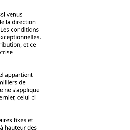
ssi venus
e la direction
 Les conditions
exceptionnelles.
ibution, et ce
crise
el appartient
illiers de
e ne s’applique
nier, celui-ci
ires fixes et
à hauteur des