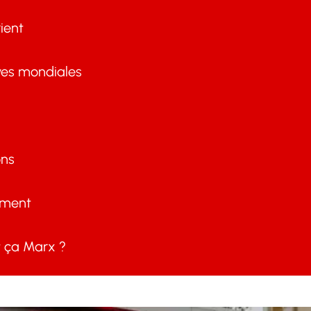
ient
ves mondiales
ons
ement
ça Marx ?