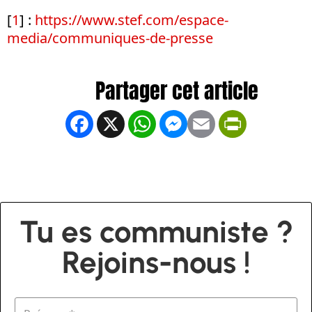
[
1
] :
https://www.stef.com/espace-
media/communiques-de-presse
Facebook
X
WhatsApp
Messenger
Email
PrintFrien
Tu es communiste ?
Rejoins-nous !