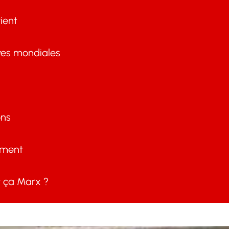
ient
ves mondiales
ons
ement
ça Marx ?