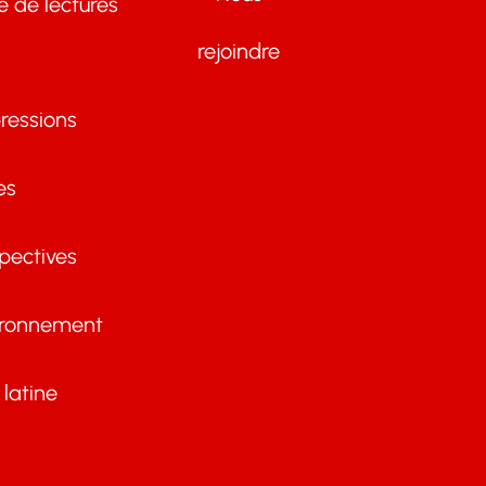
te de lectures
rejoindre
ressions
es
pectives
ironnement
latine