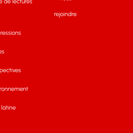
te de lectures
rejoindre
ressions
es
pectives
ironnement
latine