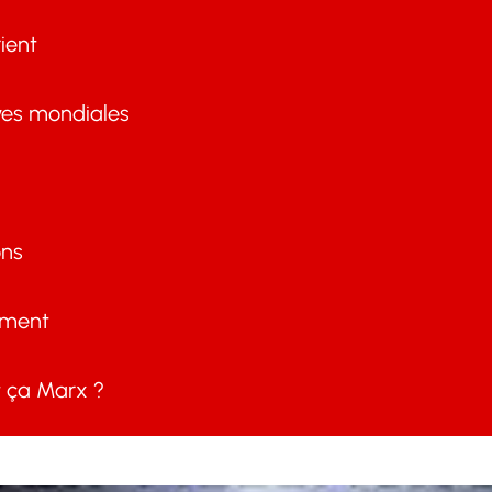
ient
ves mondiales
ons
ement
ça Marx ?