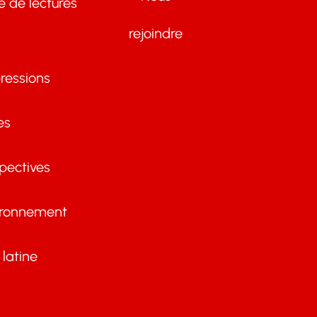
te de lectures
rejoindre
ressions
es
pectives
ironnement
latine