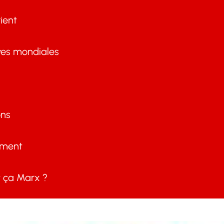
ient
ves mondiales
ons
ement
ça Marx ?