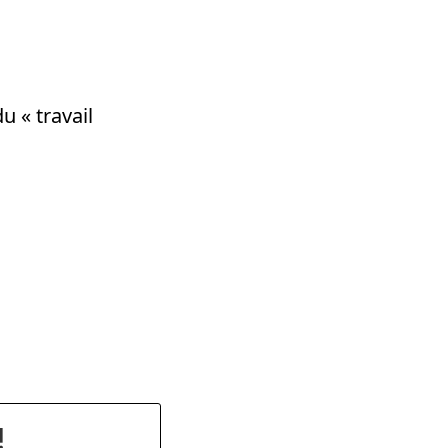
u « travail
dly
!