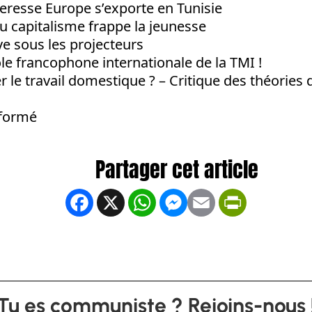
rteresse Europe s’exporte en Tunisie
 du capitalisme frappe la jeunesse
e sous les projecteurs
cole francophone internationale de la TMI !
 le travail domestique ? – Critique des théories d
éformé
Facebook
X
WhatsApp
Messenger
Email
PrintFrien
Tu es communiste ? Rejoins-nous 