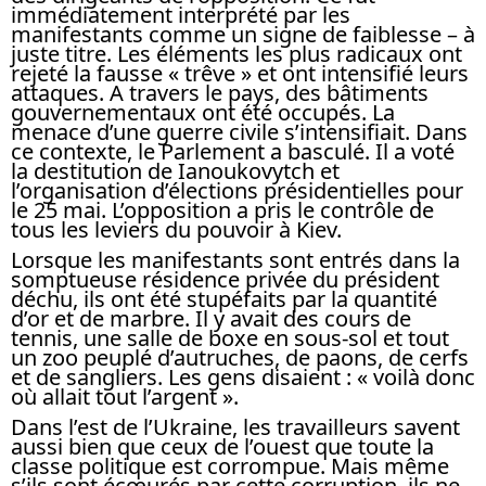
immédiatement interprété par les
manifestants comme un signe de faiblesse – à
juste titre. Les éléments les plus radicaux ont
rejeté la fausse « trêve » et ont intensifié leurs
attaques. A travers le pays, des bâtiments
gouvernementaux ont été occupés. La
menace d’une guerre civile s’intensifiait. Dans
ce contexte, le Parlement a basculé. Il a voté
la destitution de Ianoukovytch et
l’organisation d’élections présidentielles pour
le 25 mai. L’opposition a pris le contrôle de
tous les leviers du pouvoir à Kiev.
Lorsque les manifestants sont entrés dans la
somptueuse résidence privée du président
déchu, ils ont été stupéfaits par la quantité
d’or et de marbre. Il y avait des cours de
tennis, une salle de boxe en sous-sol et tout
un zoo peuplé d’autruches, de paons, de cerfs
et de sangliers. Les gens disaient : « voilà donc
où allait tout l’argent ».
Dans l’est de l’Ukraine, les travailleurs savent
aussi bien que ceux de l’ouest que toute la
classe politique est corrompue. Mais même
s’ils sont écœurés par cette corruption, ils ne