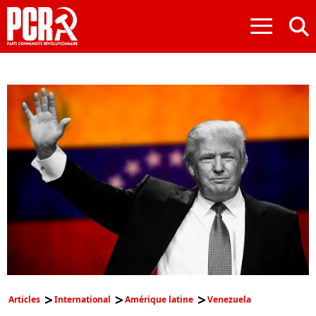
≡
Articles
International
Amérique latine
Venezuela