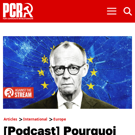
≡
Articles
International
Europe
[Podcast] Pourquoi