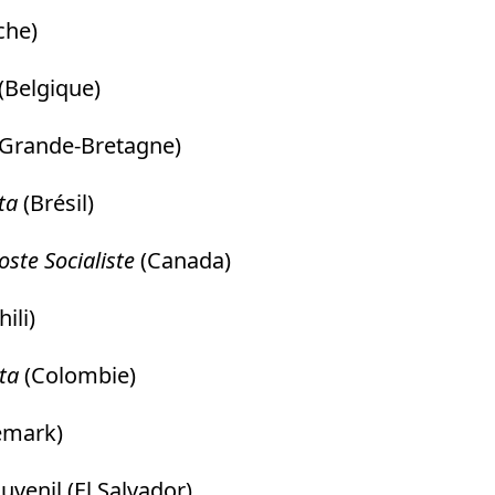
che)
(Belgique)
Grande-Bretagne)
sta
(Brésil)
ste Socialiste
(Canada)
ili)
sta
(Colombie)
mark)
uvenil (El Salvador)