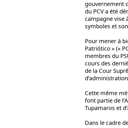
gouvernement du 
du PCV a été dé
campagne vise à l
symboles et son i
Pour mener à bie
Patriótico » (« 
membres du PSUV
cours des derniè
de la Cour Supr
d’administratio
Cette même méth
font partie de l
Tupamaros et d’
Dans le cadre d