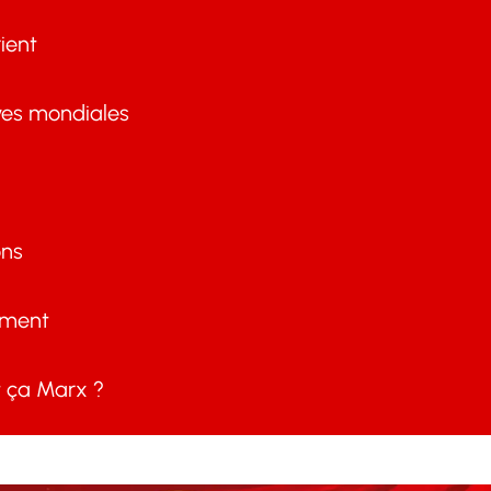
ient
ves mondiales
ons
ement
ça Marx ?