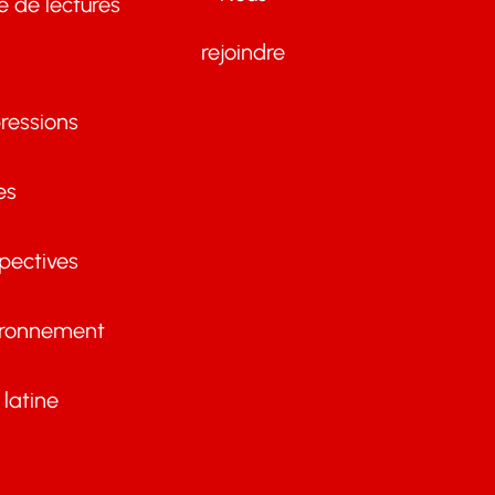
te de lectures
rejoindre
ressions
es
pectives
ironnement
latine