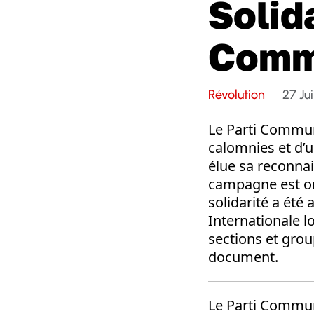
Solida
Comm
Révolution
27 Jui
Le Parti Commun
calomnies et d’
élue sa reconnais
campagne est or
solidarité a été
Internationale l
sections et grou
document.
Le Parti Commun