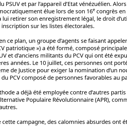
PSUV et par l’appareil d’Etat vénézuélien. Alors 
e
mocratiquement élue lors de son 16
congrès en 
ui retirer son enregistrement légal, le droit d’uti
nscription sur les listes électorales.
n ce plan, un groupe d’agents se faisant appele
PCV patriotique ») a été formé, composé principa
 et d’anciens militants du PCV qui ont été expul
res années. Le 10 juillet, ces personnes ont port
ême de Justice pour exiger la nomination d’un no
n du PCV composé de personnes favorables au par
ode a déjà été employée contre d’autres partis
’Alternative Populaire Révolutionnaire (APR), com
autres.
e cette campagne, des calomnies absurdes ont é