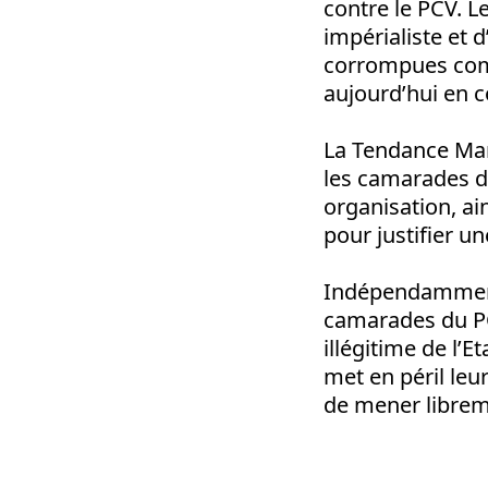
contre le PCV. L
impérialiste et 
corrompues comm
aujourd’hui en c
La Tendance Marx
les camarades d
organisation, ai
pour justifier un
Indépendamment 
camarades du PC
illégitime de l’E
met en péril leur
de mener libreme