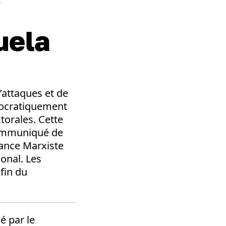
i
uela
’attaques et de
mocratiquement
ctorales. Cette
communiqué de
dance Marxiste
ional. Les
fin du
é par le