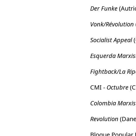
Der Funke
(Autri
Vonk/Révolution
Socialist Appeal
(
Esquerda Marxi
Fightback/La Ripo
CMI -
Octubre
(Ch
Colombia Marxi
Revolution
(Dane
Bloque Popular J