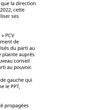
que la direction
2022, cette
liser ses
r « PCV
lement de
sés du parti au
é plainte auprès
uveau conseil
ti au pouvoir.
 de gauche qui
me le PPT,
té propagées