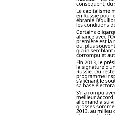
conséquent, du 
Le capitalisme m
en Russie pour e
ébranlé l’équili
les conditions de
Certains oligarq
alliance avec l’O
première est la 
ou, plus souvent,
qu’un semblant
corrompu et auto
Fin 2013, le pré
la signature d’u
Russie. Du reste,
programme inspir
s’aliénant le so
sa base électora
S’il a rompu ave
meilleur accord 
allemand a suivi
grosses sommes 
2013, au milieu 