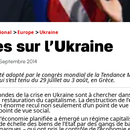
ional
Europe
Ukraine
s sur l’Ukraine
 Septembre 2014
é adopté par le congrès mondial de la Tendance 
ui s’est tenu du 29 juillet au 3 août, en Grèce.
ndes de la crise en Ukraine sont à chercher dans
 restauration du capitalisme. La destruction de 
 un énorme recul non seulement d’un point de vu
point de vue social.
’économie planifiée a émergé un régime capitalis
nde échelle des biens de l’Etat par des gangs de b
igarques – qui ont pris le contrôle de l’économie e