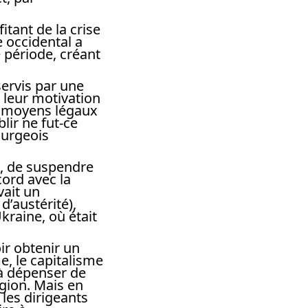
itant de la crise
e occidental a
 période, créant
servis par une
s leur motivation
es moyens légaux
blir ne fut-ce
urgeois
e, de suspendre
cord avec la
vait un
d’austérité),
kraine, où était
ir obtenir un
e, le capitalisme
 à dépenser de
gion. Mais en
 les dirigeants