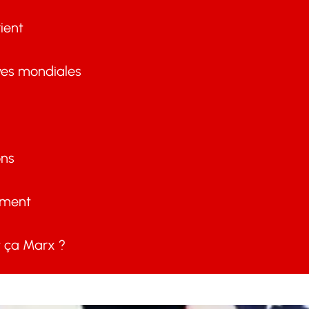
ient
ves mondiales
ons
ement
ça Marx ?