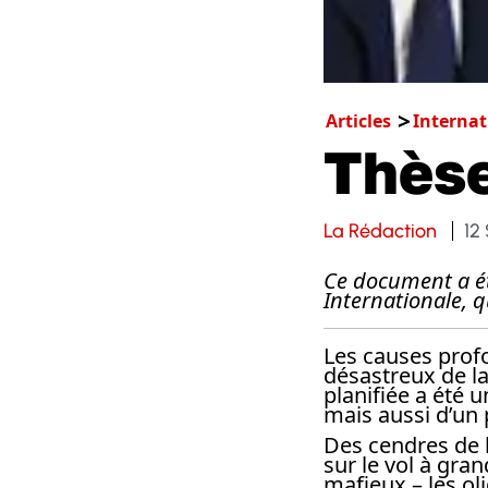
Articles
Internat
Thèse
La Rédaction
12
Ce document a ét
Internationale, q
Les causes profo
désastreux de la
planifiée a été
mais aussi d’un 
Des cendres de l
sur le vol à gra
mafieux – les ol