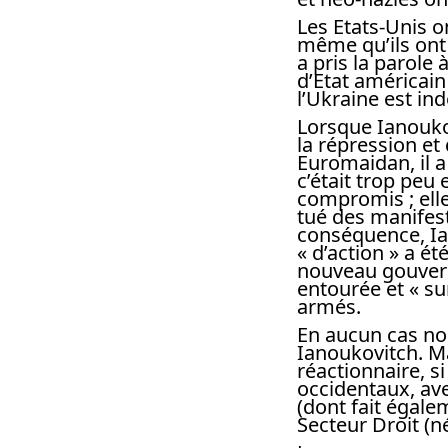
Les Etats-Unis 
même qu’ils ont 
a pris la parole
d’Etat américain
l’Ukraine est in
Lorsque Ianoukov
la répression et
Euromaidan, il a
c’était trop peu 
compromis ; elle
tué des manifest
conséquence, Ia
« d’action » a ét
nouveau gouverne
entourée et « su
armés.
En aucun cas no
Ianoukovitch. Ma
réactionnaire, s
occidentaux, av
(dont fait égal
Secteur Droit (né