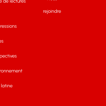
te de lectures
rejoindre
ressions
es
pectives
ironnement
latine