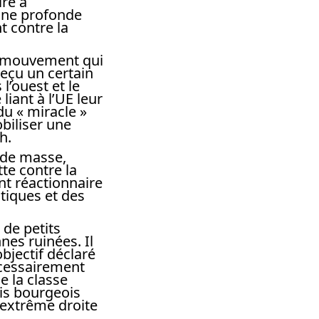
ire à
 une profonde
t contre la
 du mouvement qui
eçu un certain
l’ouest et le
liant à l’UE leur
du « miracle »
obiliser une
h.
 de masse,
te contre la
nt réactionnaire
itiques et des
de petits
es ruinées. Il
objectif déclaré
nécessairement
e la classe
tis bourgeois
d’extrême droite