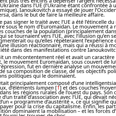
ent plus très enclins à dépenser l’argent nécessa
l’Ukraine dans l’UE (l’Ukraine étant confrontée à
ique). Ianoukovitch a essayé de jouer l’Occiden
ersa, dans le but de faire la meilleure affaire.
e pas signer le traité avec l’UE a été l’étincelle
aitre sous le nom d’Euromaidan. Le mouvement a r
s couches de la population (principalement dans 
ui se tournaient vers l’UE, avec l’illusion qu’en se 
gmenterait ou qu’elles répèteraient l’expérience 
 une illusion réactionnaire, mais qui a réussi à m
ciété dans des manifestations contre Ianoukovitc
ait un mécontentement réel et avait un caractère
t, le mouvement Euromaidan, sous couvert de lut
 répression, fut en dernière analyse un mouveme
de sa composition de classe, de ses objectifs pol
ions politiques qui le dominaient.
ait principalement composé d’une intelligentsia 
aux, d’éléments
lumpen
[
1
]
et des couches moyenn
t dans les régions rurales de l’ouest du pays. Son 
e d’un traité d’association avec l’UE, qui devait 
un « programme d’austérité », ce qui signifie qu
 payer pour la crise du capitalisme. Enfin, les par
ition dominaient la mobilisation – et les forces 
t fourni les troupes de choc.