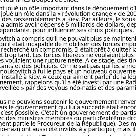
ont joué un rôle important dans le dénouement d
joué un rôle dans la « révolution orange » de 20
 à des rassemblements à Kiev. Par ailleurs, le sous
 a admis avoir dépensé 5 milliards de dollars, de
dépendante, pour influencer ses choix politiques.
itch a compris qu’il ne pouvait plus se mainteni
 qu’il était incapable de mobiliser des forces imp
 recherché un compromis. Il était prêt à quitter l
et trop tard. Les forces libérées ne voulaient plus
s voulaient une rupture nette. A ce stade, des tire
ants et des policiers. On ne sait pas qui les a mo
noukovitch a fui le pays et un nouveau gouvern
é installé à Kiev. A ceux qui aiment parler de la lé
ment, rappelons qu’il a été investi par une Rad
rveillée » par des voyous néo-nazis et des paramil
us ne pouvions soutenir le gouvernement renve
is le gouvernement qui lui a succédé était encor
i c’est possible. C’était un gouvernement de parti
ec des ministres membres du parti d’extrême dr
ement partie le Procureur de la République). Des
o-nazi) ont aussi été invités à y participer, mais i