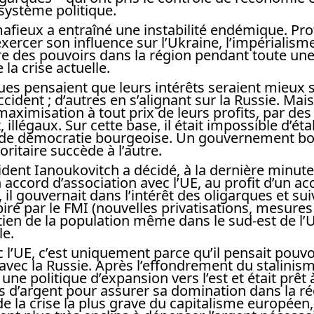
système politique.
afieux a entraîné une instabilité endémique. Prof
xercer son influence sur l’Ukraine, l’impérialism
bre des pouvoirs dans la région pendant toute une
 la crise actuelle.
ues pensaient que leurs intérêts seraient mieux 
ccident ; d’autres en s’alignant sur la Russie. Mai
maximisation à tout prix de leurs profits, par d
 illégaux. Sur cette base, il était impossible d’éta
 de démocratie bourgeoise. Un gouvernement bo
ritaire succède à l’autre.
sident Ianoukovitch a décidé, à la dernière minut
n accord d’association avec l’UE, au profit d’un ac
 il gouvernait dans l’intérêt des oligarques et sui
é par le FMI (nouvelles privatisations, mesures 
utien de la population même dans le sud-est de l’U
le.
c l’UE, c’est uniquement parce qu’il pensait pouvo
avec la Russie. Après l’effondrement du stalinism
 une politique d’expansion vers l’est et était prêt
d’argent pour assurer sa domination dans la ré
de la crise la plus grave du capitalisme européen,