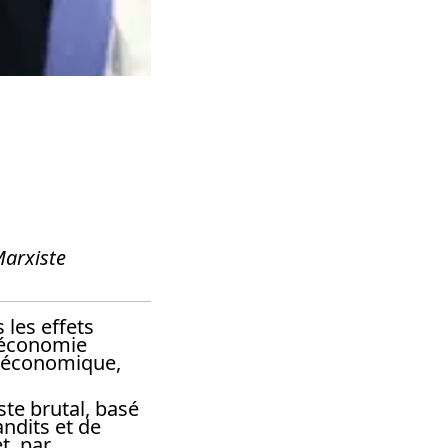
Marxiste
 les effets
l’économie
e économique,
te brutal, basé
andits et de
t, par