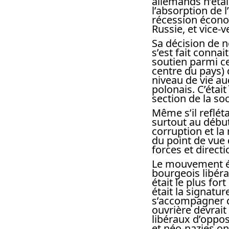
allemands n’étai
l’absorption de 
récession économ
Russie, et vice-v
Sa décision de n
s’est fait conn
soutien parmi ce
centre du pays) q
niveau de vie au
polonais. C’était
section de la so
Même s’il reflét
surtout au débu
corruption et la
du point de vue 
forces et direct
Le mouvement ét
bourgeois libér
était le plus for
était la signatur
s’accompagner d’
ouvrière devrait
libéraux d’oppos
et néo-nazies on