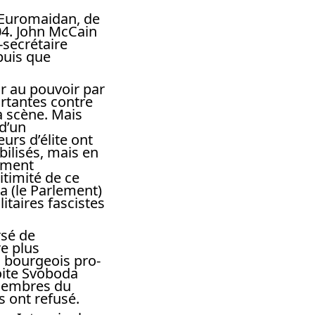
’Euromaidan, de
04. John McCain
-secrétaire
puis que
r au pouvoir par
ortantes contre
a scène. Mais
 d’un
urs d’élite ont
bilisés, mais en
ement
gitimité de ce
a (le Parlement)
itaires fascistes
rsé de
e plus
s bourgeois pro-
oite Svoboda
 membres du
ls ont refusé.