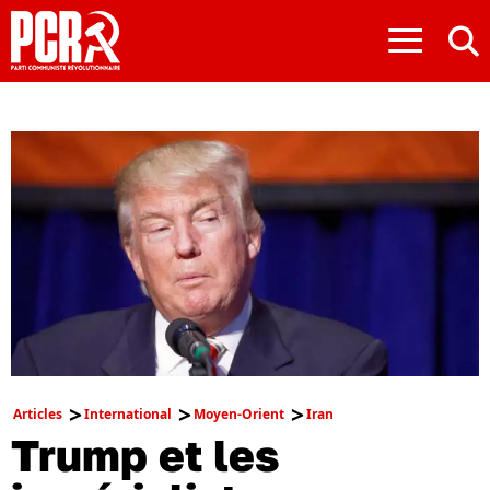
≡
Articles
International
Moyen-Orient
Iran
Trump et les