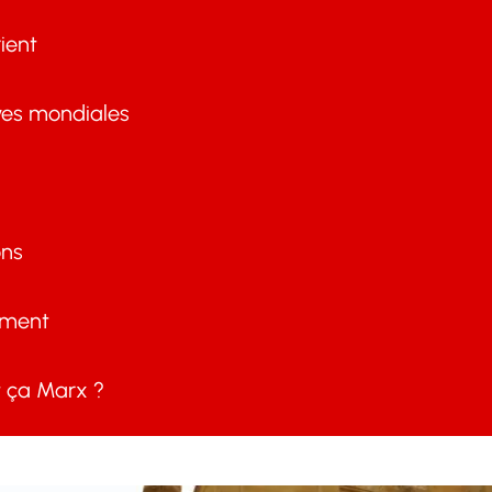
ient
ves mondiales
ons
ement
ça Marx ?