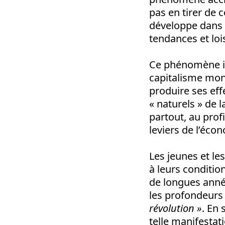
pas en tirer de 
développe dans 
tendances et loi
Ce phénomène in
capitalisme mond
produire ses eff
« naturels » de 
partout, au prof
leviers de l’éco
Les jeunes et le
à leurs conditio
de longues année
les profondeurs 
révolution »
. En 
telle manifestat