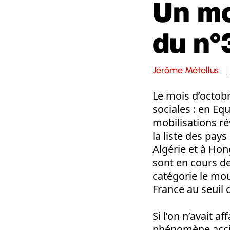
Un mo
du n°
Jérôme Métellus
Le mois d’octob
sociales : en Equ
mobilisations ré
la liste des pay
Algérie et à Hon
sont en cours de
catégorie le mou
France au seuil 
Si l’on n’avait a
phénomène accide