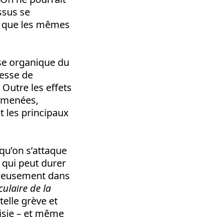
sus se
n que les mêmes
ise organique du
cesse de
 Outre les effets
t menées,
t les principaux
qu’on s’attaque
, qui peut durer
ncieusement dans
ulaire de la
telle grève et
oisie – et même