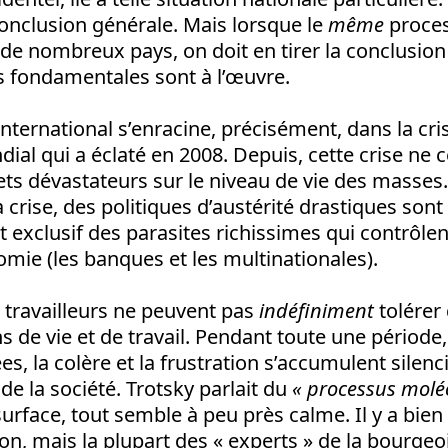
conclusion générale. Mais lorsque le
même
proces
de nombreux pays, on doit en tirer la conclusio
s fondamentales sont à l’œuvre.
ternational s’enracine, précisément, dans la cr
ial qui a éclaté en 2008. Depuis, cette crise ne 
ets dévastateurs sur le niveau de vie des masses.
la crise, des politiques d’austérité drastiques son
it exclusif des parasites richissimes qui contrôlen
nomie (les banques et les multinationales).
s travailleurs ne peuvent pas
indéfiniment
tolérer 
ns de vie et de travail. Pendant toute une période
s, la colère et la frustration s’accumulent sile
de la société. Trotsky parlait du
« processus moléc
surface, tout semble à peu près calme. Il y a bien 
ion, mais la plupart des « experts » de la bourge