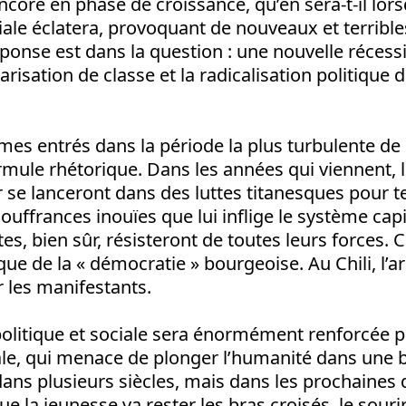
ore en phase de croissance, qu’en sera-t-il lors
ale éclatera, provoquant de nouveaux et terrible
éponse est dans la question : une nouvelle réces
larisation de classe et la radicalisation politique
es entrés dans la période la plus turbulente de l
rmule rhétorique. Dans les années qui viennent, l
se lanceront dans des luttes titanesques pour t
ouffrances inouïes que lui inflige le système capit
es, bien sûr, résisteront de toutes leurs forces. Ce
que de la « démocratie » bourgeoise. Au Chili, l’a
r les manifestants.
politique et sociale sera énormément renforcée pa
e, qui menace de plonger l’humanité dans une 
ans plusieurs siècles, mais dans les prochaines 
e la jeunesse va rester les bras croisés, le souri