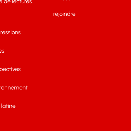
te de lectures
rejoindre
ressions
es
pectives
ironnement
latine