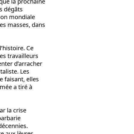
que la prochaine
s dégâts
sion mondiale
 des masses, dans
’histoire. Ce
es travailleurs
enter d’arracher
aliste. Les
 faisant, elles
rmée a tiré à
r la crise
barbarie
décennies.
re aux lèvres,