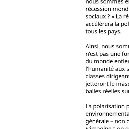
nous sommes enc
récession mondi
sociaux ? » La r
accélèrera la po
tous les pays.
Ainsi, nous somm
n’est pas une fo
du monde entier 
l’humanité aux s
classes dirigeant
jetteront le mas
balles réelles su
La polarisation 
environnemental
générale – non d
S’imagine-t-on qu