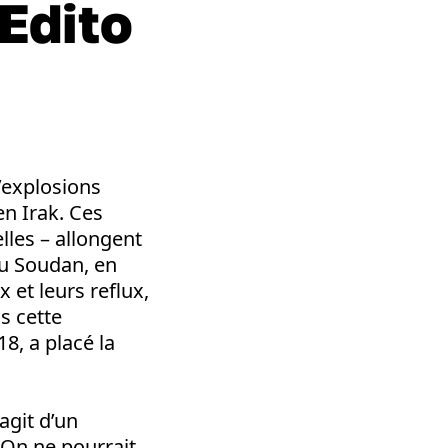
Edito
’explosions
en Irak. Ces
lles – allongent
Au Soudan, en
 et leurs reflux,
s cette
8, a placé la
’agit d’un
. On ne pourrait