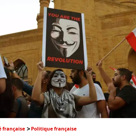
é française
Politique française