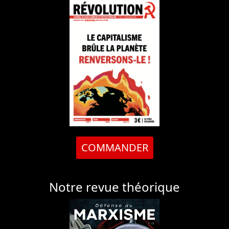
COMMANDER
Notre revue théorique