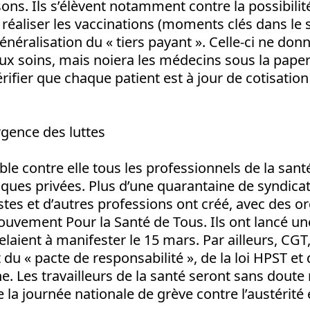
sons. Ils s’élèvent notamment contre la possibili
éaliser les vaccinations (moments clés dans le s
généralisation du « tiers payant ». Celle-ci ne do
ux soins, mais noiera les médecins sous la paper
érifier que chaque patient est à jour de cotisatio
gence des luttes
le contre elle tous les professionnels de la santé
iques privées. Plus d’une quarantaine de syndica
istes et d’autres professions ont créé, avec des o
ouvement Pour la Santé de Tous. Ils ont lancé un
elaient à manifester le 15 mars. Par ailleurs, CGT
t du « pacte de responsabilité », de la loi HPST et 
e. Les travailleurs de la santé seront sans dou
 la journée nationale de grève contre l’austérité 