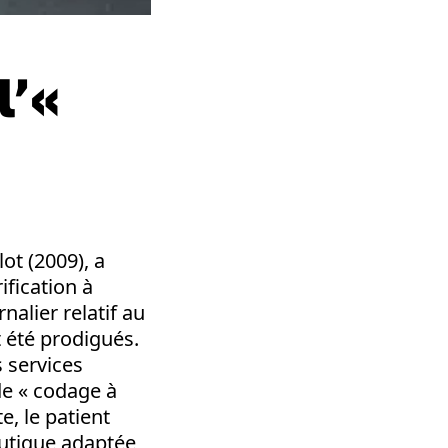
l’«
lot (2009), a
ification à
rnalier relatif au
 été prodigués.
 services
de « codage à
, le patient
eutique adaptée