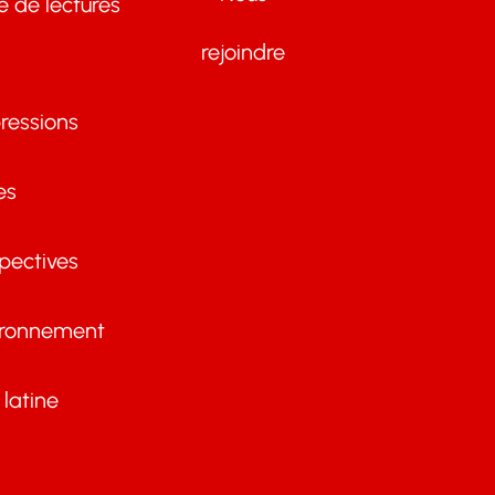
te de lectures
rejoindre
ressions
es
pectives
ironnement
latine