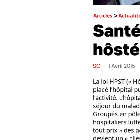
Articles
Actualit
Santé
hôstér
SG
1 Avril 2015
La loi HPST (« Hôp
placé l’hôpital p
l’activité. L’hôp
séjour du malade
Groupés en pôle
hospitaliers lut
tout prix » des 
devient un « cli