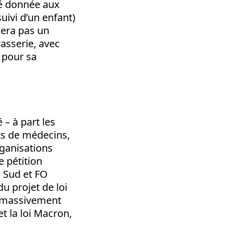
té donnée aux
uivi d’un enfant)
nnera pas un
asserie, avec
n pour sa
 – à part les
ts de médecins,
rganisations
e pétition
, Sud et FO
du projet de loi
te massivement
et la loi Macron,