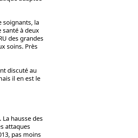
de soignants, la
ne santé à deux
CHRU des grandes
ux soins. Près
nt discuté au
is il en est le
. La hausse des
es attaques
2013, pas moins