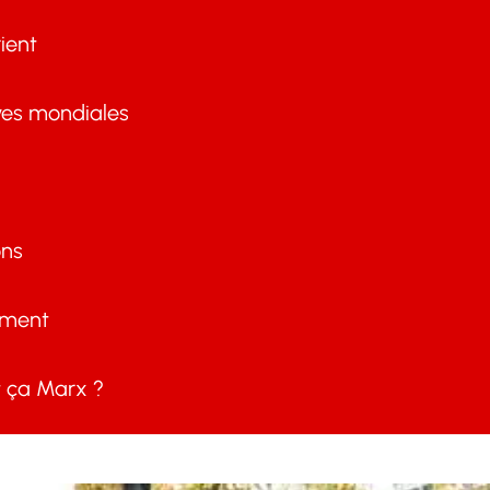
ient
ves mondiales
ons
ement
ça Marx ?