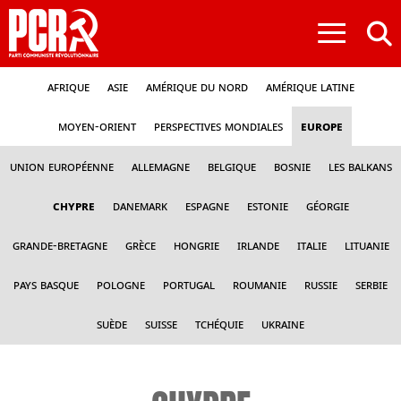
≡
Afrique
Asie
Amérique du nord
Amérique latine
Moyen-Orient
Perspectives mondiales
Europe
Union Européenne
Allemagne
Belgique
Bosnie
Les Balkans
Chypre
Danemark
Espagne
Estonie
Géorgie
Grande-Bretagne
Grèce
Hongrie
Irlande
Italie
Lituanie
Pays Basque
Pologne
Portugal
Roumanie
Russie
Serbie
Suède
Suisse
Tchéquie
Ukraine