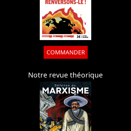
COMMANDER
Notre revue théorique