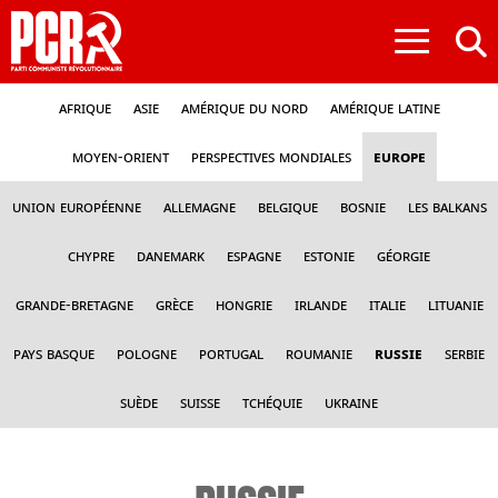
≡
Afrique
Asie
Amérique du nord
Amérique latine
Moyen-Orient
Perspectives mondiales
Europe
Union Européenne
Allemagne
Belgique
Bosnie
Les Balkans
Chypre
Danemark
Espagne
Estonie
Géorgie
Grande-Bretagne
Grèce
Hongrie
Irlande
Italie
Lituanie
Pays Basque
Pologne
Portugal
Roumanie
Russie
Serbie
Suède
Suisse
Tchéquie
Ukraine