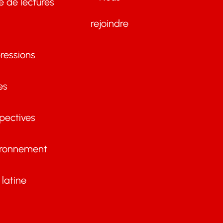
te de lectures
rejoindre
ressions
es
pectives
ironnement
latine