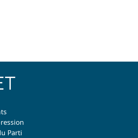
dly
ET
nts
pression
du Parti