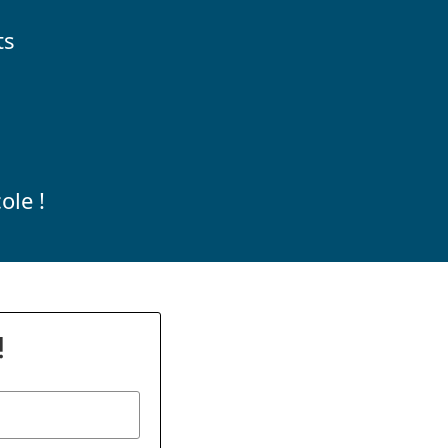
ts
ole !
!