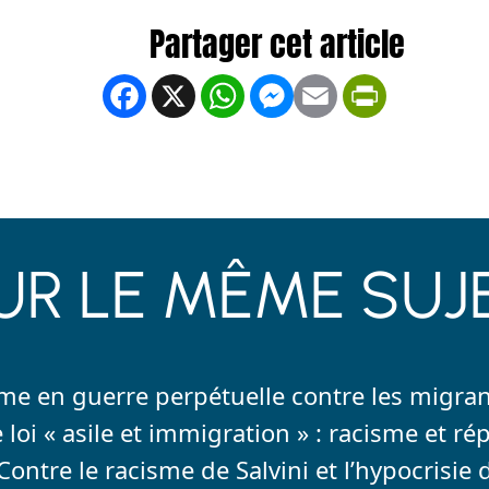
Facebook
X
WhatsApp
Messenger
Email
PrintFrien
UR LE MÊME SUJ
sme en guerre perpétuelle contre les migra
 loi « asile et immigration » : racisme et ré
ontre le racisme de Salvini et l’hypocrisie 