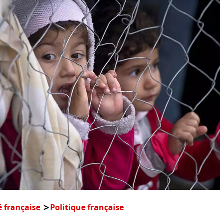
é française
Politique française