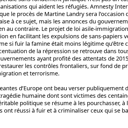
ganisations qui aident les réfugiés. Amnesty Inter
que le procès de Martine Landry sera l’occasion d
çaise à ce sujet, mais les annonces du gouverne
n au contraire. Le projet de loi asile-immigration
sion en facilitant les expulsions de sans-papiers 
me si fuir la famine était moins légitime qu’être 
centuation de la répression se retrouve dans tou
uvernements ayant profité des attentats de 2015 
restaurer les contrôles frontaliers, sur fond de 
migration et terrorisme.
igeantes d’Europe ont beau verser publiquement 
 tragédie humaine dont sont victimes des centain
éritable politique se résume à les pourchasser, à 
ls ont réussi à fuir et à criminaliser ceux qui se b