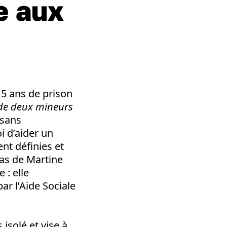
de aux
 5 ans de prison
] de deux mineurs
 sans
oi d’aider un
ent définies et
 cas de Martine
 : elle
ar l’Aide Sociale
isolé et vise à