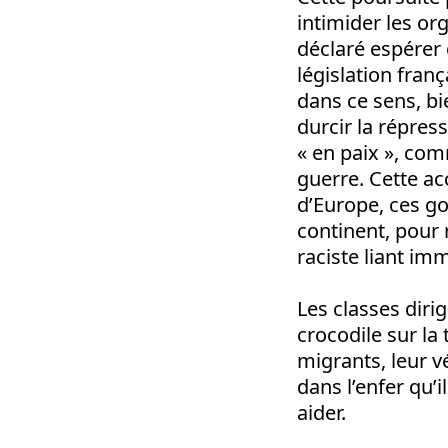
intimider les or
déclaré espérer 
législation fran
dans ce sens, bie
durcir la répres
« en paix », com
guerre. Cette ac
d’Europe, ces go
continent, pour 
raciste liant im
Les classes dir
crocodile sur la
migrants, leur v
dans l’enfer qu’i
aider.