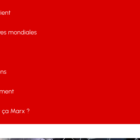
ient
ves mondiales
ons
ement
ça Marx ?