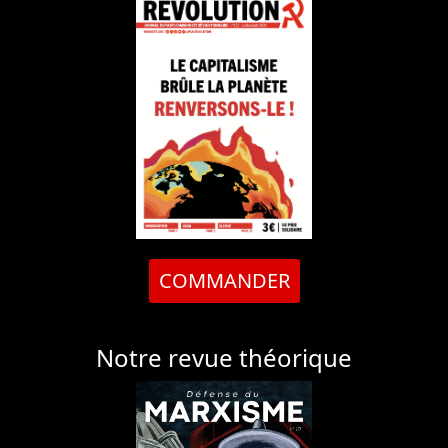
COMMANDER
Notre revue théorique