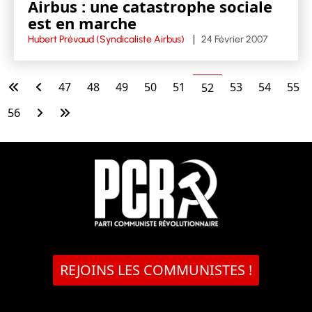
Airbus : une catastrophe sociale
est en marche
Hubert Prévaud (Syndicaliste Airbus)
24 Février 2007
47
48
49
50
51
53
54
55
52
56
REJOINS LES COMMUNISTES !