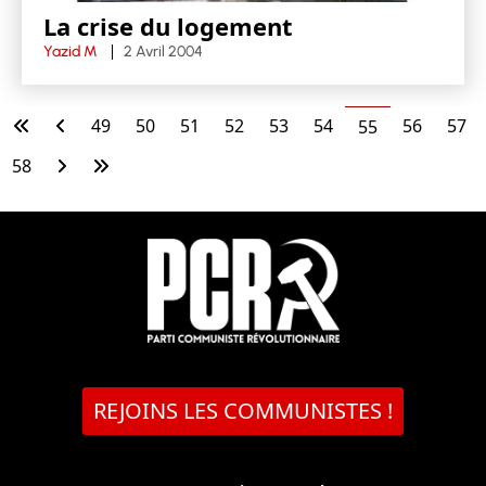
La crise du logement
Yazid M
2 Avril 2004
49
50
51
52
53
54
56
57
55
58
REJOINS LES COMMUNISTES !