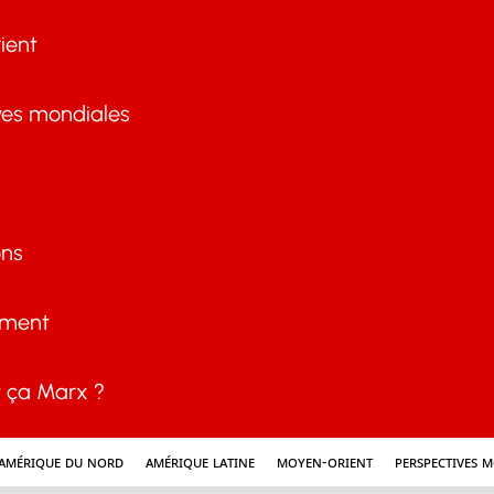
ient
ves mondiales
ons
ement
ça Marx ?
Amérique du nord
Amérique latine
Moyen-Orient
Perspectives 