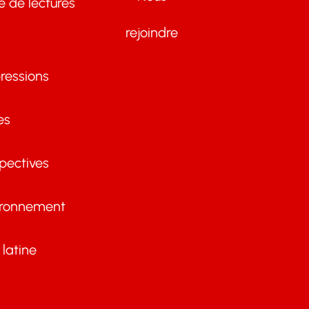
te de lectures
rejoindre
ressions
es
pectives
ironnement
latine