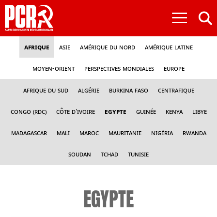
≡
Afrique
Asie
Amérique du nord
Amérique latine
Moyen-Orient
Perspectives mondiales
Europe
Afrique du sud
Algérie
Burkina Faso
Centrafique
Congo (RDC)
Côte d'Ivoire
Egypte
Guinée
Kenya
Libye
Madagascar
Mali
Maroc
Mauritanie
Nigéria
Rwanda
Soudan
Tchad
Tunisie
EGYPTE