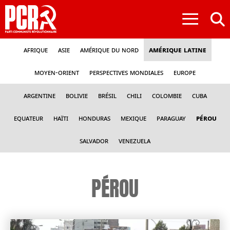
≡
Afrique
Asie
Amérique du nord
Amérique latine
Moyen-Orient
Perspectives mondiales
Europe
Argentine
Bolivie
Brésil
Chili
Colombie
Cuba
Equateur
Haïti
Honduras
Mexique
Paraguay
Pérou
Salvador
Venezuela
PÉROU