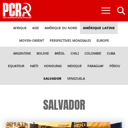
≡
Afrique
Asie
Amérique du nord
Amérique latine
Moyen-Orient
Perspectives mondiales
Europe
Argentine
Bolivie
Brésil
Chili
Colombie
Cuba
Equateur
Haïti
Honduras
Mexique
Paraguay
Pérou
Salvador
Venezuela
SALVADOR