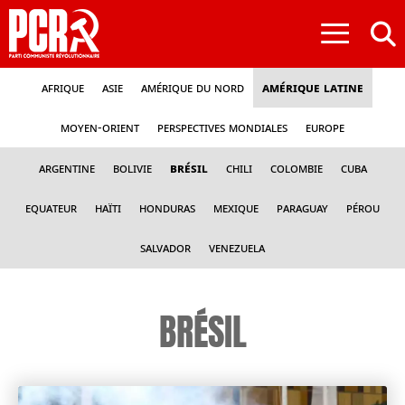
≡
Afrique
Asie
Amérique du nord
Amérique latine
Moyen-Orient
Perspectives mondiales
Europe
Argentine
Bolivie
Brésil
Chili
Colombie
Cuba
Equateur
Haïti
Honduras
Mexique
Paraguay
Pérou
Salvador
Venezuela
BRÉSIL