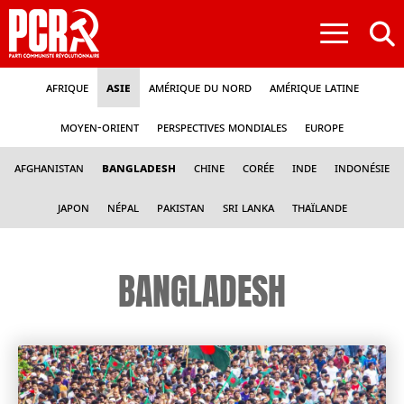
≡
Afrique
Asie
Amérique du nord
Amérique latine
Moyen-Orient
Perspectives mondiales
Europe
Afghanistan
Bangladesh
Chine
Corée
Inde
Indonésie
Japon
Népal
Pakistan
Sri Lanka
Thaïlande
BANGLADESH