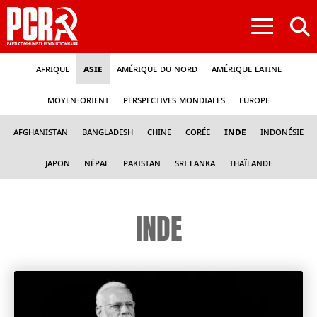
≡
Afrique
Asie
Amérique du nord
Amérique latine
Moyen-Orient
Perspectives mondiales
Europe
Afghanistan
Bangladesh
Chine
Corée
Inde
Indonésie
Japon
Népal
Pakistan
Sri Lanka
Thaïlande
INDE