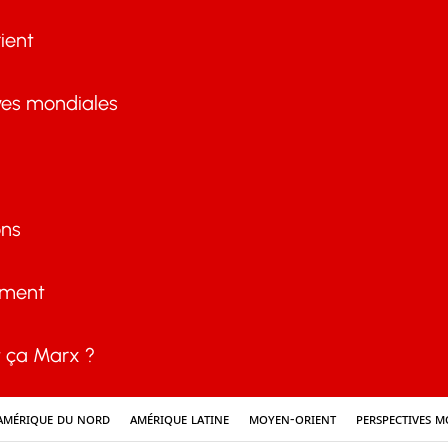
ient
ves mondiales
ons
ement
ça Marx ?
Amérique du nord
Amérique latine
Moyen-Orient
Perspectives m