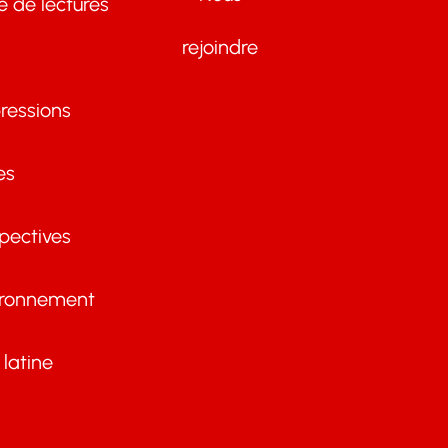
te de lectures
rejoindre
ressions
es
pectives
ironnement
latine