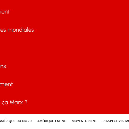
ient
ves mondiales
ons
ement
ça Marx ?
Amérique du nord
Amérique latine
Moyen-Orient
Perspectives m