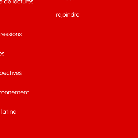
te de lectures
rejoindre
ressions
es
pectives
ironnement
latine