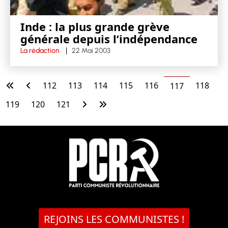
Inde : la plus grande grève
générale depuis l’indépendance
La rédaction
22 Mai 2003
112
113
114
115
116
118
117
119
120
121
REJOINS LES COMMUNISTES !